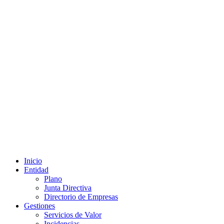
Inicio
Entidad
Plano
Junta Directiva
Directorio de Empresas
Gestiones
Servicios de Valor
Incidencias