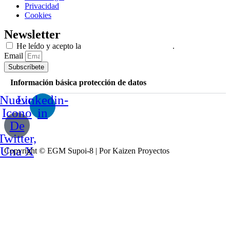
Privacidad
Cookies
Newsletter
He leído y acepto la
info. de protección de datos
.
Email
Subscríbete
Información básica protección de datos
Nuevo
Linkedin-
Icono
in
De
Twitter,
Una X
Copyright © EGM Supoi-8 | Por Kaizen Proyectos