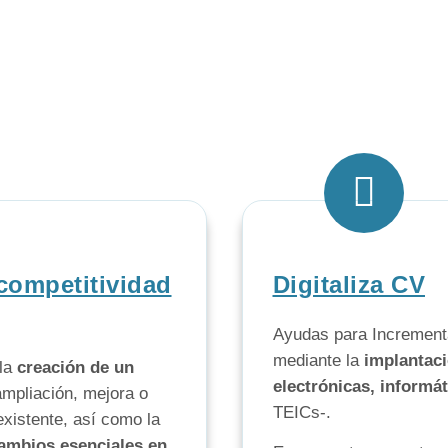
competitividad
Digitaliza CV
Ayudas para Incrementa
mediante la
implantaci
 la
creación de un
electrónicas, informá
 ampliación, mejora o
TEICs-.
xistente, así como la
cambios esenciales en